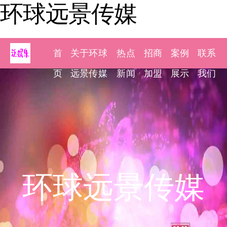
环球远景传媒
首
关于环球
热点
招商
案例
联系
页
远景传媒
新闻
加盟
展示
我们
环球远景传媒