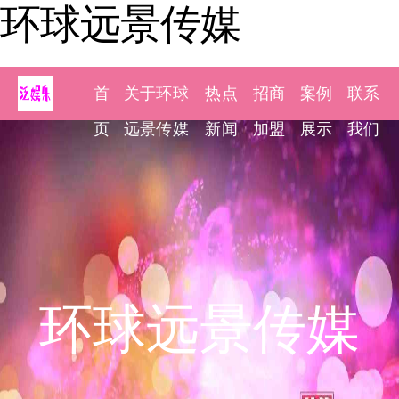
环球远景传媒
首
关于环球
热点
招商
案例
联系
页
远景传媒
新闻
加盟
展示
我们
环球远景传媒