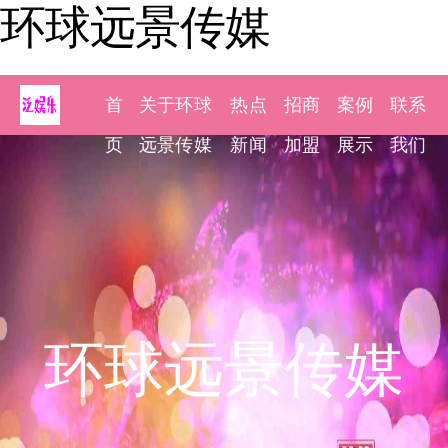
环球远景传媒
首
关于环球
热点
招商
案例
联系
页
远景传媒
新闻
加盟
展示
我们
环球远景传媒